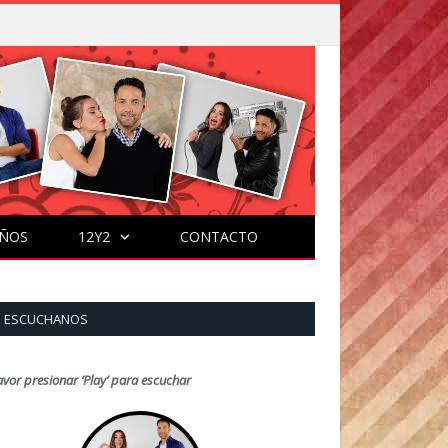
ÑOS
12Y2
CONTACTO
ESCUCHANOS
avor presionar ‘Play’ para escuchar