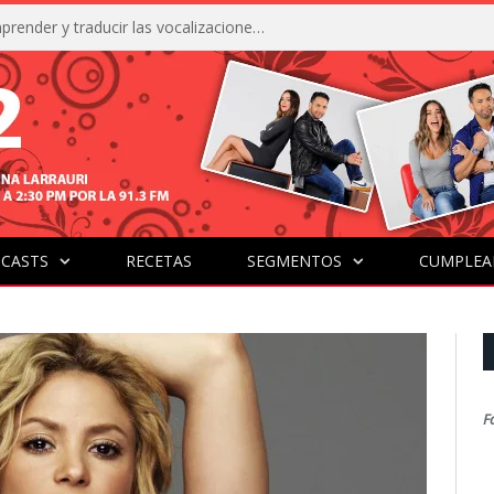
La IA está acercándonos a comprender y traducir las vocalizaciones y comportamientos de nuestras mascotas
CASTS
RECETAS
SEGMENTOS
CUMPLEA
F