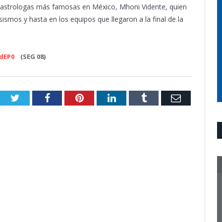
s astrologas más famosas en México, Mhoni Vidente, quien
smos y hasta en los equipos que llegaron a la final de la
dEP0
(SEG 08)
Twitter
Facebook
Pinterest
LinkedIn
Tumblr
Email