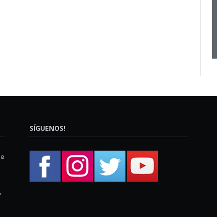
SÍGUENOS!
ue
,