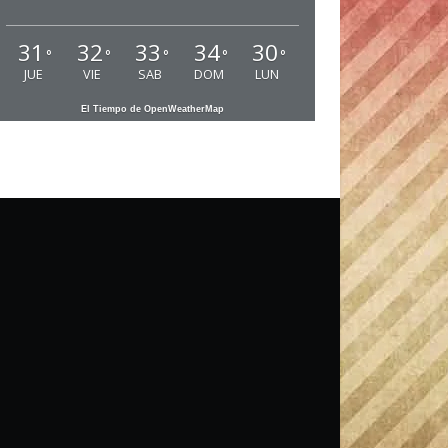
31
32
33
34
30
°
°
°
°
°
JUE
VIE
SAB
DOM
LUN
El Tiempo de OpenWeatherMap