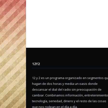
12Y2
12 y 2 es un programa organizado en segmentos q
hagan de dos horas y media un oasis donde
descansar el dial del radio sin preocupación de
cambiar. Combinamos información, entretenimiento
tecnología, seriedad, dinero y el resto de las cosas
que nos rodean en el día a día.