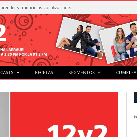
La IA está acercándonos a comprender y traducir las vocalizaciones y comportamientos de nuestras mascotas
CASTS
RECETAS
SEGMENTOS
CUMPLEA
F