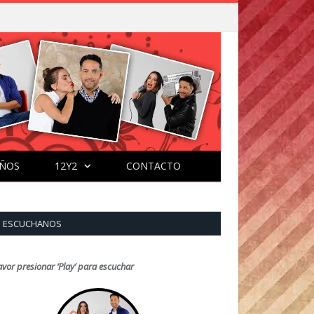
ÑOS
12Y2
CONTACTO
ESCUCHANOS
avor presionar ‘Play’ para escuchar