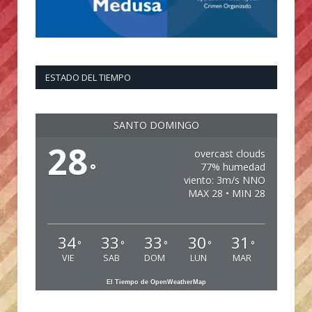
ESTADO DEL TIEMPO
SANTO DOMINGO
28
overcast clouds
°
77% humedad
viento: 3m/s NNO
MAX 28 • MIN 28
34
33
33
30
31
°
°
°
°
°
VIE
SAB
DOM
LUN
MAR
El Tiempo de OpenWeatherMap