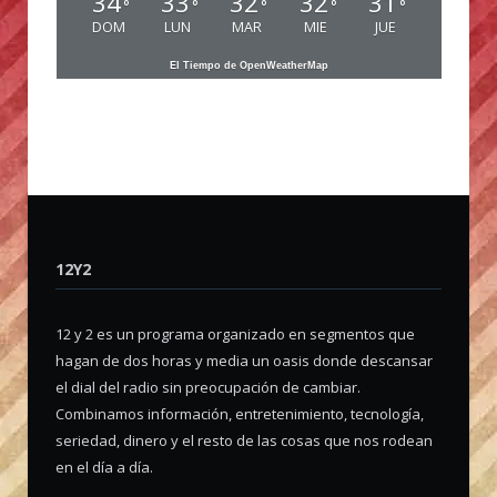
34
33
32
32
31
°
°
°
°
°
DOM
LUN
MAR
MIE
JUE
El Tiempo de OpenWeatherMap
12Y2
12 y 2 es un programa organizado en segmentos que
hagan de dos horas y media un oasis donde descansar
el dial del radio sin preocupación de cambiar.
Combinamos información, entretenimiento, tecnología,
seriedad, dinero y el resto de las cosas que nos rodean
en el día a día.