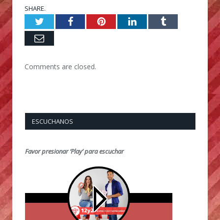
SHARE.
Twitter
Facebook
Pinterest
LinkedIn
Tumblr
Email
Comments are closed.
ESCUCHANOS
Favor presionar ‘Play’ para escuchar