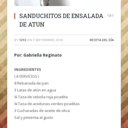
SANDUCHITOS DE ENSALADA
0
DE ATUN
BY
12Y2
ON
7 SEPTIEMBRE, 2018
RECETA DEL DÍA
Por: Gabriella Reginato
INGREDIENTES
( 4 SERVICIOS )
8 Rebanada de pan
3 Latas de atún en agua
¼ Taza de cebolla roja picadita
¼ Taza de aceitunas verdes picaditas
3 Cucharadas de aceite de oliva
Sal y pimienta al gusto