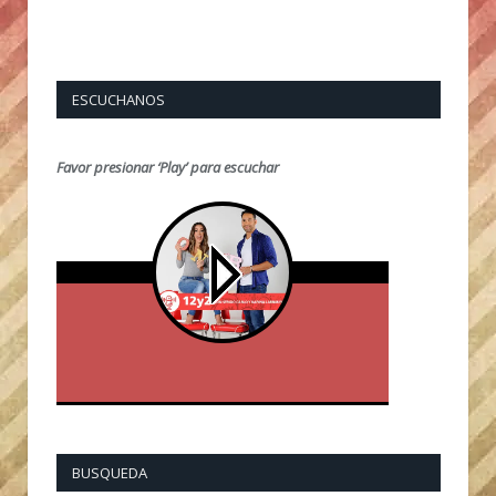
ESCUCHANOS
Favor presionar ‘Play’ para escuchar
BUSQUEDA