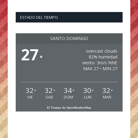
ESTADO DEL TIEMPO
SANTO DOMINGO
27
overcast clouds
°
82% humedad
viento: 3m/s NNE
MAX 27 • MIN 27
32
32
34
30
32
°
°
°
°
°
VIE
SAB
DOM
LUN
MAR
El Tiempo de OpenWeatherMap