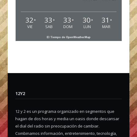
32
33
33
30
31
°
°
°
°
°
VIE
SAB
DOM
LUN
MAR
El Tiempo de OpenWeatherMap
12Y2
12 y 2 es un programa organizado en segmentos que
hagan de dos horas y media un oasis donde descansar
el dial del radio sin preocupación de cambiar.
Combinamos información, entretenimiento, tecnología,