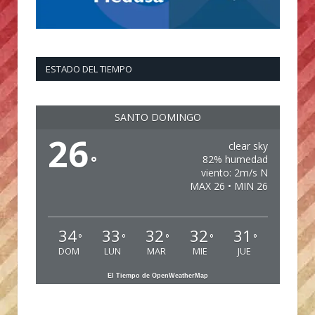
ESTADO DEL TIEMPO
SANTO DOMINGO
26
clear sky
°
82% humedad
viento: 2m/s N
MAX 26 • MIN 26
34
33
32
32
31
°
°
°
°
°
DOM
LUN
MAR
MIE
JUE
El Tiempo de OpenWeatherMap