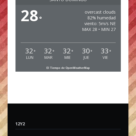
28
overcast clouds
°
82% humedad
viento: 5m/s NE
MAX 28 • MIN 27
32
32
32
30
33
°
°
°
°
°
LUN
MAR
MIE
JUE
VIE
El Tiempo de OpenWeatherMap
12Y2