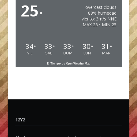
25
overcast clouds
°
88% humedad
viento: 3m/s NNE
MAX 25 • MIN 25
34
33
33
30
31
°
°
°
°
°
VIE
SAB
DOM
LUN
MAR
El Tiempo de OpenWeatherMap
12Y2