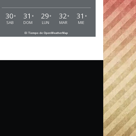
30
31
29
32
31
°
°
°
°
°
SAB
DOM
LUN
MAR
MIE
El Tiempo de OpenWeatherMap