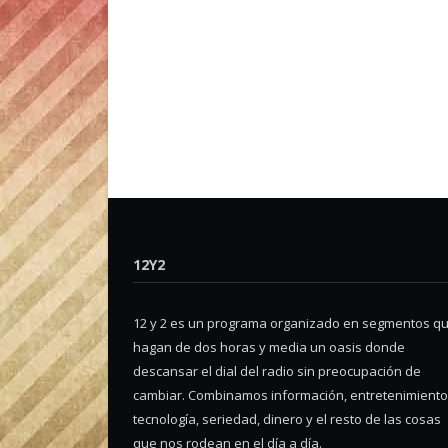
12Y2
12 y 2 es un programa organizado en segmentos q
hagan de dos horas y media un oasis donde
descansar el dial del radio sin preocupación de
cambiar. Combinamos información, entretenimiento
tecnología, seriedad, dinero y el resto de las cosas
que nos rodean en el día a día.