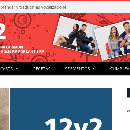
La IA está acercándonos a comprender y traducir las vocalizaciones y comportamientos de nuestras mascotas
CASTS
RECETAS
SEGMENTOS
CUMPLEA
F