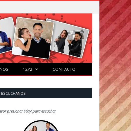
ÑOS
12Y2
CONTACTO
ESCUCHANOS
avor presionar ‘Play’ para escuchar