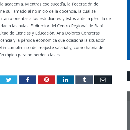
 la academia. Mientras eso sucedía, la Federación de
 su llamado al no inicio de la docencia, la cual se
itan a orientar a los estudiantes y éstos ante la pérdida de
ad a las aulas. El director del Centro Regional de Baní,
ultad de Ciencias y Educación, Ana Dolores Contreras
encia y la pérdida económica que ocasiona la situación.
l imcumpliminto del reajuste salarial y, como habría de
ón rápida para no perder clases.
Twitter
Facebook
Pinterest
LinkedIn
Tumblr
Email