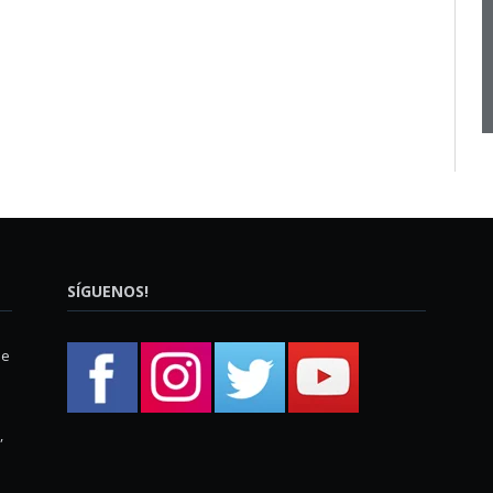
SÍGUENOS!
ue
,