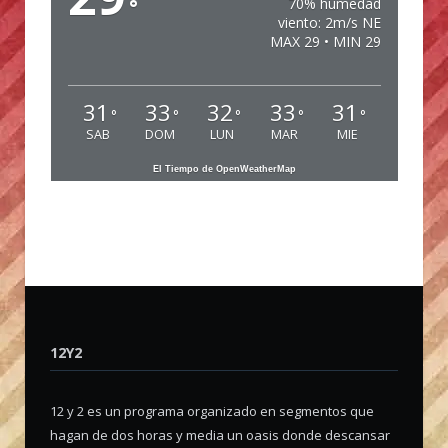
°
70% humedad
viento: 2m/s NE
MAX 29 • MIN 29
31
33
32
33
31
°
°
°
°
°
SAB
DOM
LUN
MAR
MIE
El Tiempo de OpenWeatherMap
12Y2
12 y 2 es un programa organizado en segmentos que
hagan de dos horas y media un oasis donde descansar