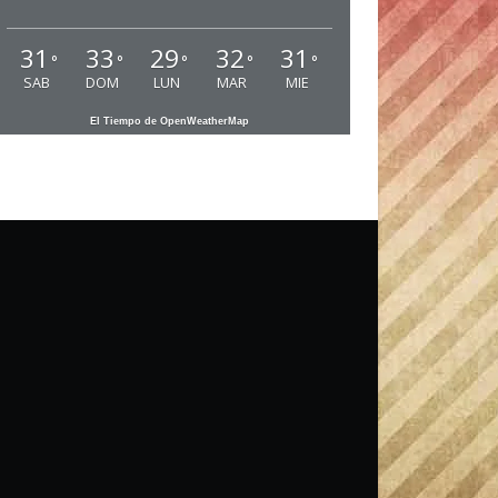
31
33
29
32
31
°
°
°
°
°
SAB
DOM
LUN
MAR
MIE
El Tiempo de OpenWeatherMap