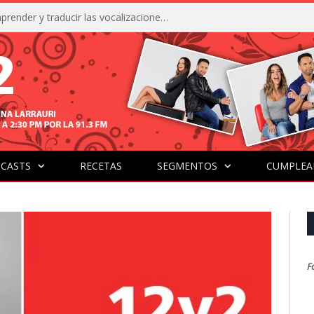
La IA está acercándonos a comprender y traducir las vocalizaciones y comportamientos de nuestras mascotas
CASTS
RECETAS
SEGMENTOS
CUMPLEA
F