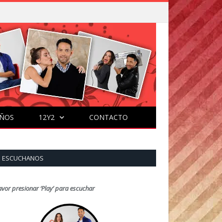
ÑOS
12Y2
CONTACTO
ESCUCHANOS
avor presionar ‘Play’ para escuchar