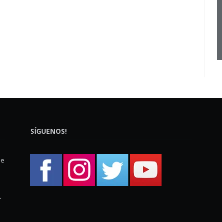
SÍGUENOS!
ue
,