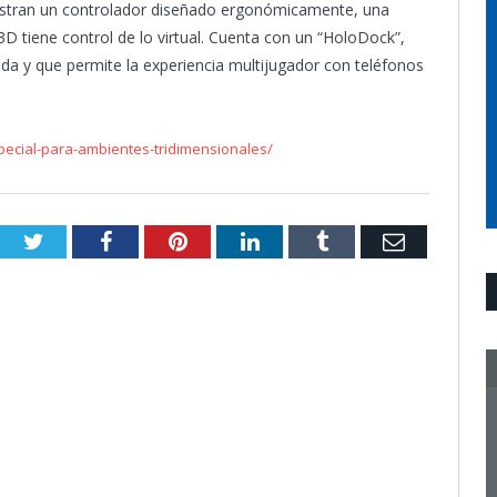
estran un controlador diseñado ergonómicamente, una
D tiene control de lo virtual. Cuenta con un “HoloDock”,
a y que permite la experiencia multijugador con teléfonos
cial-para-ambientes-tridimensionales/
Twitter
Facebook
Pinterest
LinkedIn
Tumblr
Email