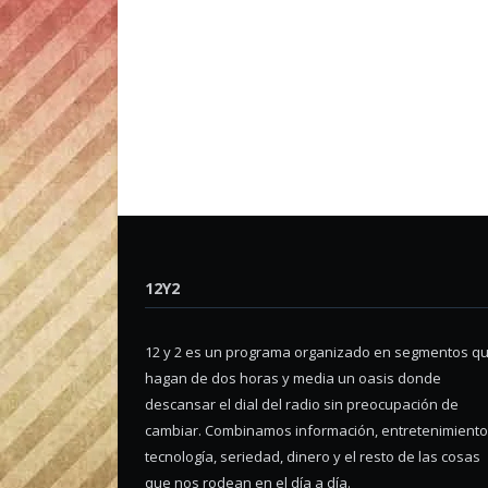
12Y2
12 y 2 es un programa organizado en segmentos q
hagan de dos horas y media un oasis donde
descansar el dial del radio sin preocupación de
cambiar. Combinamos información, entretenimiento
tecnología, seriedad, dinero y el resto de las cosas
que nos rodean en el día a día.