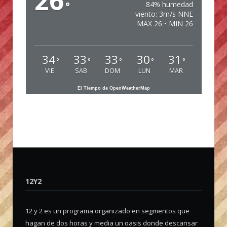
26
°
84% humedad
viento: 3m/s NNE
MAX 26 • MIN 26
34
33
33
30
31
°
°
°
°
°
VIE
SAB
DOM
LUN
MAR
El Tiempo de OpenWeatherMap
12Y2
12 y 2 es un programa organizado en segmentos que
hagan de dos horas y media un oasis donde descansar