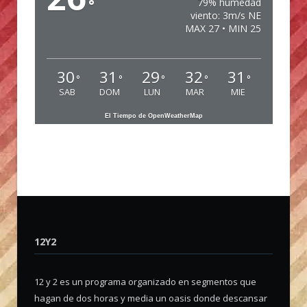
°
79% humedad
viento: 3m/s NE
MAX 27 • MIN 25
30
31
29
32
31
°
°
°
°
°
SAB
DOM
LUN
MAR
MIE
El Tiempo de OpenWeatherMap
12Y2
12 y 2 es un programa organizado en segmentos que
hagan de dos horas y media un oasis donde descansar