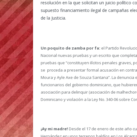
resolución en la que solicitan un juicio político
supuesto financiamiento ilegal de campañas elec
de la Justicia.
Un poquito de zamba por fa:
el Partido Revoluci
Nacional nuevas pruebas y un escrito que completa
pruebas que “constituyen ilícitos penales graves, p
se proceda a presentar formal acusación en contra
Moura y Ayle Axe de Souza Santana”. La denuncia es
funcionarios del gobierno dominicano, que hubieren 
asociación para delinquir (asociación de malhechore
Dominicano y violación a la Ley No. 340-06 sobre Co
¡Ay mi madre!
Desde el 17 de enero de este año cu
Hernández en unos terrenos baldíos en Los Alcarrizo