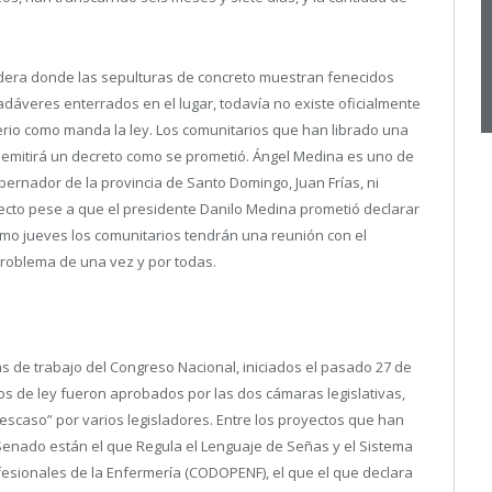
adera donde las sepulturas de concreto muestran fenecidos
áveres enterrados en el lugar, todavía no existe oficialmente
erio como manda la ley. Los comunitarios que han librado una
 emitirá un decreto como se prometió. Ángel Medina es uno de
bernador de la provincia de Santo Domingo, Juan Frías, ni
ecto pese a que el presidente Danilo Medina prometió declarar
ximo jueves los comunitarios tendrán una reunión con el
problema de una vez y por todas.
as de trabajo del Congreso Nacional, iniciados el pasado 27 de
s de ley fueron aprobados por las dos cámaras legislativas,
scaso” por varios legisladores. Entre los proyectos que han
Senado están el que Regula el Lenguaje de Señas y el Sistema
ofesionales de la Enfermería (CODOPENF), el que el que declara