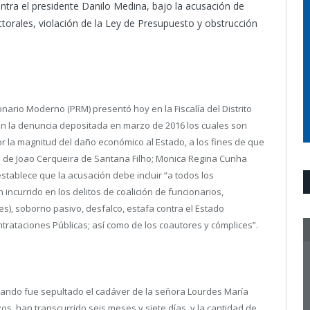
 contra el presidente Danilo Medina, bajo la acusación de
torales, violación de la Ley de Presupuesto y obstrucción
onario Moderno (PRM) presentó hoy en la Fiscalía del Distrito
n la denuncia depositada en marzo de 2016 los cuales son
or la magnitud del daño económico al Estado, a los fines de que
 de Joao Cerqueira de Santana Filho; Monica Regina Cunha
tablece que la acusación debe incluir “a todos los
incurrido en los delitos de coalición de funcionarios,
s), soborno pasivo, desfalco, estafa contra el Estado
ntrataciones Públicas; así como de los coautores y cómplices”.
ando fue sepultado el cadáver de la señora Lourdes María
s, han transcurrido seis meses y siete días, y la cantidad de