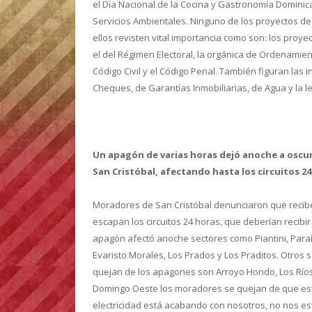
el Día Nacional de la Cocina y Gastronomía Dominica
Servicios Ambientales. Ninguno de los proyectos d
ellos revisten vital importancia como son: los proye
el del Régimen Electoral, la orgánica de Ordenamiento
Código Civil y el Código Penal. También figuran las 
Cheques, de Garantías Inmobiliarias, de Agua y la l
Un apagón de varias horas dejó anoche a oscura
San Cristóbal, afectando hasta los circuitos 24
Moradores de San Cristóbal denunciaron que recibe
escapan los circuitos 24 horas, que deberían recibir 
apagón afectó anoche sectores como Piantini, Para
Evaristo Morales, Los Prados y Los Praditos. Otros 
quejan de los apagones son Arroyo Hondo, Los Ríos,
Domingo Oeste los moradores se quejan de que está
electricidad está acabando con nosotros, no nos es