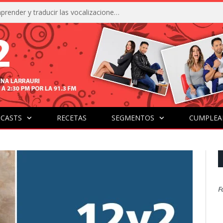
La IA está acercándonos a comprender y traducir las vocalizaciones y comportamientos de nuestras mascotas
CASTS
RECETAS
SEGMENTOS
CUMPLEA
F