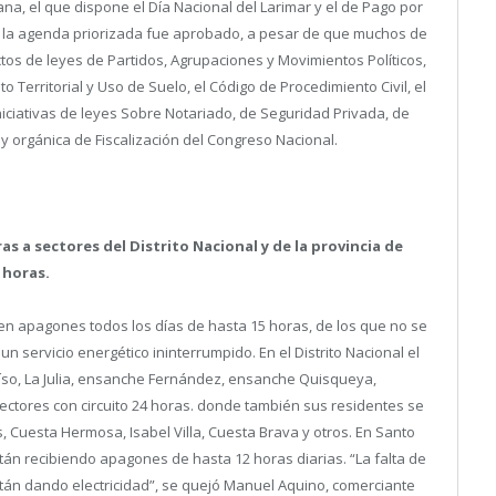
na, el que dispone el Día Nacional del Larimar y el de Pago por
e la agenda priorizada fue aprobado, a pesar de que muchos de
ctos de leyes de Partidos, Agrupaciones y Movimientos Políticos,
 Territorial y Uso de Suelo, el Código de Procedimiento Civil, el
iniciativas de leyes Sobre Notariado, de Seguridad Privada, de
ey orgánica de Fiscalización del Congreso Nacional.
s a sectores del Distrito Nacional y de la provincia de
 horas.
n apagones todos los días de hasta 15 horas, de los que no se
un servicio energético ininterrumpido. En el Distrito Nacional el
íso, La Julia, ensanche Fernández, ensanche Quisqueya,
sectores con circuito 24 horas. donde también sus residentes se
 Cuesta Hermosa, Isabel Villa, Cuesta Brava y otros. En Santo
n recibiendo apagones de hasta 12 horas diarias. “La falta de
tán dando electricidad”, se quejó Manuel Aquino, comerciante