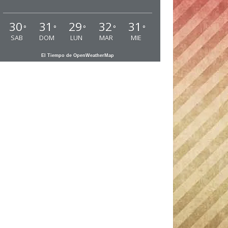
30
31
29
32
31
°
°
°
°
°
SAB
DOM
LUN
MAR
MIE
El Tiempo de OpenWeatherMap