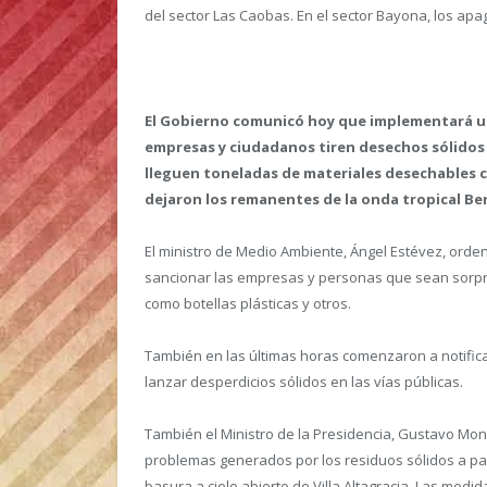
del sector Las Caobas. En el sector Bayona, los apa
El Gobierno comunicó hoy que implementará un
empresas y ciudadanos tiren desechos sólidos en
lleguen toneladas de materiales desechables 
dejaron los remanentes de la onda tropical Ber
El ministro de Medio Ambiente, Ángel Estévez, orden
sancionar las empresas y personas que sean sorpren
como botellas plásticas y otros.
También en las últimas horas comenzaron a notifi
lanzar desperdicios sólidos en las vías públicas.
También el Ministro de la Presidencia, Gustavo Mont
problemas generados por los residuos sólidos a par
basura a cielo abierto de Villa Altagracia. Las medi