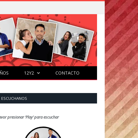
ÑOS
12Y2
CONTACTO
ESCUCHANOS
avor presionar ‘Play’ para escuchar