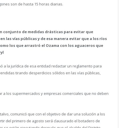
gones son de hasta 15 horas diarias.
 conjunto de medidas drásticas para evitar que
 las vías públicas y de esa manera evitar que a los ríos
como los que arrastró el Ozama con los aguaceros que
yl
ó a la jurídica de esa entidad redactar un reglamento para
didas tirando desperdicios sólidos en las vías públicas,
car a los supermercados y empresas comerciales que no deben
alvo, comunicó que con el objetivo de dar una solución a los
tir del primero de agosto será clausurado el botadero de
das se están ejecutando después que el alcalde del Distrito