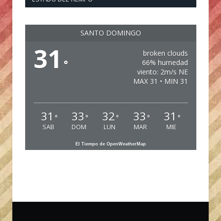
SANTO DOMINGO
31
broken clouds
°
66% humedad
viento: 2m/s NE
MAX 31 • MIN 31
31
33
32
33
31
°
°
°
°
°
SAB
DOM
LUN
MAR
MIE
El Tiempo de OpenWeatherMap