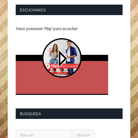
ESCUCHANOS
Favor presionar ‘Play’ para escuchar
BUSQUEDA