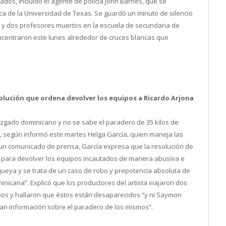
dos, incluido el agente de policía John Barnes, que se
dica de la Universidad de Texas. Se guardó un minuto de silencio
s y dos profesores muertos en la escuela de secundaria de
oncentraron este lunes alrededor de cruces blancas que
olución que ordena devolver los equipos a Ricardo Arjona
uzgado dominicano y no se sabe el paradero de 35 kilos de
a, según informó este martes Helga García, quien maneja las
n un comunicado de prensa, García expresa que la resolución de
as para devolver los equipos incautados de manera abusiva e
squeya y se trata de un caso de robo y prepotencia absoluta de
inicana”. Explicó que los productores del artista viajaron dos
ipos y hallaron que éstos están desaparecidos “y ni Saymon
an información sobre el paradero de los mismos”.