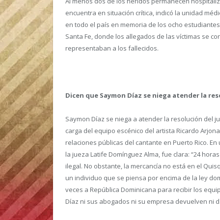
Al menos dos de los heridos permanecen hospitaliza
encuentra en situación crítica, indicó la unidad mé
en todo el país en memoria de los ocho estudiante
Santa Fe, donde los allegados de las víctimas se c
representaban a los fallecidos.
Dicen que Saymon Díaz se niega atender la res
Saymon Díaz se niega a atender la resolución del j
carga del equipo escénico del artista Ricardo Arjon
relaciones públicas del cantante en Puerto Rico. E
la jueza Latife Domínguez Alma, fue clara: “24 hor
ilegal. No obstante, la mercancía no está en el Qui
un individuo que se piensa por encima de la ley dom
veces a República Dominicana para recibir los equ
Díaz ni sus abogados ni su empresa devuelven ni d