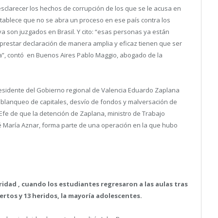
clarecer los hechos de corrupción de los que se le acusa en
stablece que no se abra un proceso en ese país contra los
ya son juzgados en Brasil. Y cito: “esas personas ya están
prestar declaración de manera amplia y eficaz tienen que ser
a”, contó en Buenos Aires Pablo Maggio, abogado de la
esidente del Gobierno regional de Valencia Eduardo Zaplana
 blanqueo de capitales, desvío de fondos y malversación de
Efe de que la detención de Zaplana, ministro de Trabajo
sé María Aznar, forma parte de una operación en la que hubo
idad , cuando los estudiantes regresaron a las aulas tras
ertos y 13 heridos, la mayoría adolescentes.