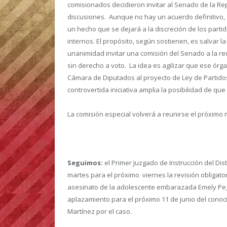
comisionados decidieron invitar al Senado de la Rep
discusiones. Aunque no hay un acuerdo definitivo,
un hecho que se dejará a la discreción de los partid
internos. El propósito, según sostienen, es salvar la
unanimidad invitar una comisión del Senado a la re
sin derecho a voto. La idea es agilizar que ese órg
Cámara de Diputados al proyecto de Ley de Partidos
controvertida iniciativa amplia la posibilidad de qu
La comisión especial volverá a reunirse el próximo 
Seguimos:
el Primer Juzgado de Instrucción del Dist
martes para el próximo viernes la revisión obligato
asesinato de la adolescente embarazada Emely Peg
aplazamiento para el próximo 11 de junio del conocim
Martínez por el caso.