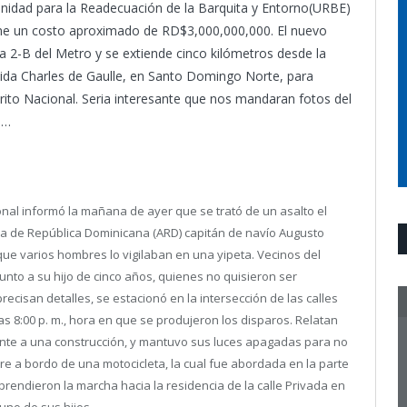
Unidad para la Readecuación de la Barquita y Entorno(URBE)
ene un costo aproximado de RD$3,000,000,000. El nuevo
a 2-B del Metro y se extiende cinco kilómetros desde la
nida Charles de Gaulle, en Santo Domingo Norte, para
strito Nacional. Seria interesante que nos mandaran fotos del
s…
nal informó la mañana de ayer que se trató de un asalto el
da de República Dominicana (ARD) capitán de navío Augusto
que varios hombres lo vigilaban en una yipeta. Vecinos del
o junto a su hijo de cinco años, quienes no quisieron ser
precisan detalles, se estacionó en la intersección de las calles
as 8:00 p. m., hora en que se produjeron los disparos. Relatan
rente a una construcción, y mantuvo sus luces apagadas para no
re a bordo de una motocicleta, la cual fue abordada en la parte
rendieron la marcha hacia la residencia de la calle Privada en