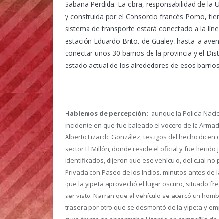
Sabana Perdida. La obra, responsabilidad de la 
y construida por el Consorcio francés Pomo, ti
sistema de transporte estará conectado a la líne
estación Eduardo Brito, de Gualey, hasta la ave
conectar unos 30 barrios de la provincia y el Di
estado actual de los alrededores de esos barrio
Hablemos de percepción:
aunque la Policía Nacio
incidente en que fue baleado el vocero de la Arma
Alberto Lizardo González, testigos del hecho dicen 
sector El Millón, donde reside el oficial y fue herid
identificados, dijeron que ese vehículo, del cual no 
Privada con Paseo de los Indios, minutos antes de l
que la yipeta aprovechó el lugar oscuro, situado f
ser visto. Narran que al vehículo se acercó un homb
trasera por otro que se desmontó de la yipeta y emp