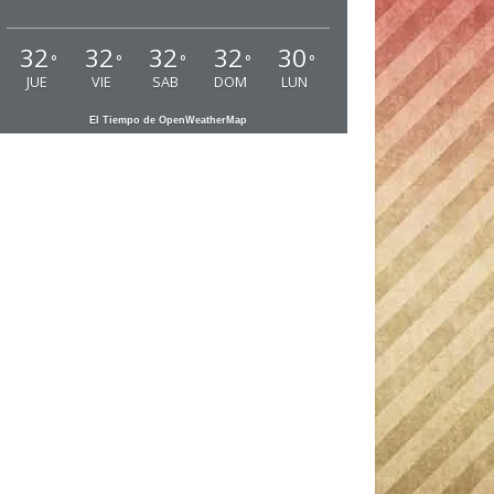
32
32
32
32
30
°
°
°
°
°
JUE
VIE
SAB
DOM
LUN
El Tiempo de OpenWeatherMap