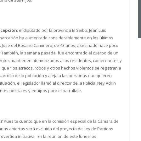
uno de sus hijos.
rcepción
: el diputado por la provincia El Seibo, Jean Luis
emarcación ha aumentado considerablemente en los últimos
is José del Rosario Caminero, de 43 años, asesinado hace poco
. “También, la semana pasada, fue encontrado el cuerpo de un
uentes mantienen atemorizados a los residentes, comerciantes y
que “los atracos, robos y otros hechos violentos se registran a
sarrollo de la población y aleja a las personas que quieren
uación, el legislador llamó al director de la Policía, Ney Adrin
es policiales y equipos para el patrullaje.
s?
Pues te cuento que en la comisión especial de la Cámara de
ias abiertas será excluida del proyecto de Ley de Partidos
rovertida iniciativa. En la reunión de este lunes los