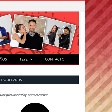
ÑOS
12Y2
CONTACTO
ESCUCHANOS
avor presionar ‘Play’ para escuchar