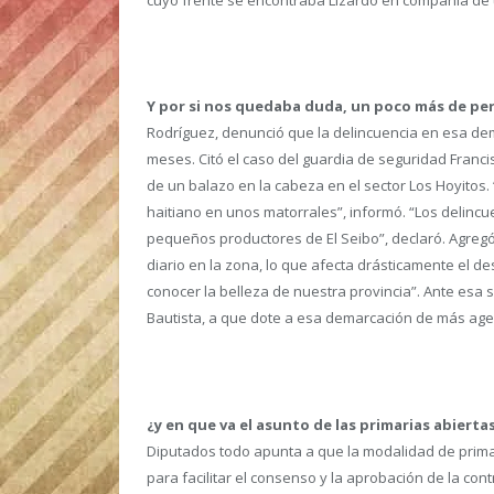
cuyo frente se encontraba Lizardo en compañía de 
Y por si nos quedaba duda, un poco más de pe
Rodríguez, denunció que la delincuencia en esa d
meses. Citó el caso del guardia de seguridad Franc
de un balazo en la cabeza en el sector Los Hoyitos
haitiano en unos matorrales”, informó. “Los delinc
pequeños productores de El Seibo”, declaró. Agregó 
diario en la zona, lo que afecta drásticamente el de
conocer la belleza de nuestra provincia”. Ante esa sit
Bautista, a que dote a esa demarcación de más agent
¿y en que va el asunto de las primarias abierta
Diputados todo apunta a que la modalidad de primar
para facilitar el consenso y la aprobación de la cont