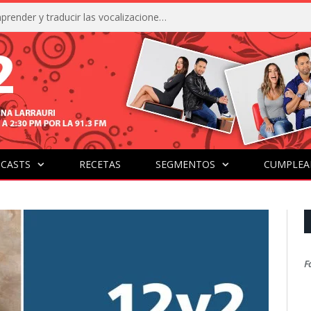
La IA está acercándonos a comprender y traducir las vocalizaciones y comportamientos de nuestras mascotas
CASTS
RECETAS
SEGMENTOS
CUMPLEA
F