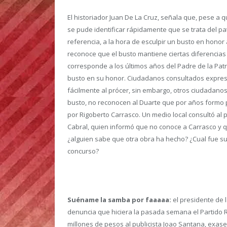
El historiador Juan De La Cruz, señala que, pese a 
se pude identificar rápidamente que se trata del pa
referencia, a la hora de esculpir un busto en honor 
reconoce que el busto mantiene ciertas diferencias c
corresponde a los últimos años del Padre de la Patr
busto en su honor. Ciudadanos consultados expresar
fácilmente al prócer, sin embargo, otros ciudadanos
busto, no reconocen al Duarte que por años formo 
por Rigoberto Carrasco. Un medio local consultó al 
Cabral, quien informó que no conoce a Carrasco y
¿alguien sabe que otra obra ha hecho? ¿Cual fue su
concurso?
Suéname la samba por faaaaa:
el presidente de 
denuncia que hiciera la pasada semana el Partido 
millones de pesos al publicista Joao Santana, exas