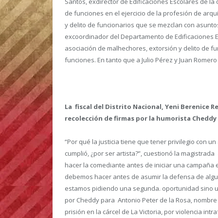
Santos, exdirector de Edificaciones Escolares de la
de funciones en el ejercicio de la profesión de arqu
y delito de funcionarios que se mezclan con asunto
excoordinador del Departamento de Edificaciones Es
asociación de malhechores, extorsión y delito de f
funciones. En tanto que a Julio Pérez y Juan Romero
La fiscal del Distrito Nacional, Yeni Berenice 
recolección de firmas por la humorista Cheddy
“Por qué la justicia tiene que tener privilegio con 
cumplió, ¿por ser artista?”, cuestionó la magistrada
hacer la comediante antes de iniciar una campaña
debemos hacer antes de asumir la defensa de algu
estamos pidiendo una segunda. oportunidad sino una 
por Cheddy para Antonio Peter de la Rosa, nombre 
prisión en la cárcel de La Victoria, por violencia int