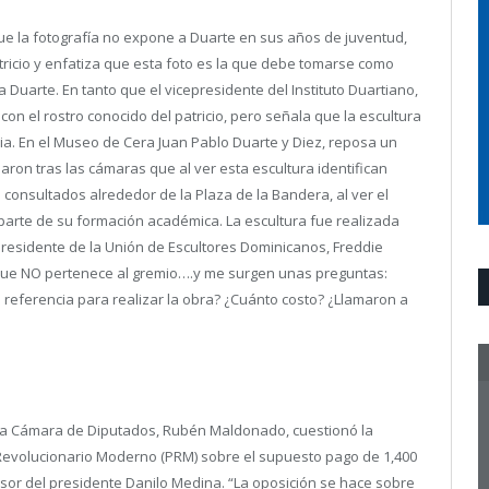
que la fotografía no expone a Duarte en sus años de juventud,
tricio y enfatiza que esta foto es la que debe tomarse como
a Duarte. En tanto que el vicepresidente del Instituto Duartiano,
on el rostro conocido del patricio, pero señala que la escultura
ia. En el Museo de Cera Juan Pablo Duarte y Diez, reposa un
on tras las cámaras que al ver esta escultura identifican
 consultados alrededor de la Plaza de la Bandera, al ver el
parte de su formación académica. La escultura fue realizada
presidente de la Unión de Escultores Dominicanos, Freddie
 que NO pertenece al gremio….y me surgen unas preguntas:
 referencia para realizar la obra? ¿Cuánto costo? ¿Llamaron a
la Cámara de Diputados, Rubén Maldonado, cuestionó la
Revolucionario Moderno (PRM) sobre el supuesto pago de 1,400
esor del presidente Danilo Medina. “La oposición se hace sobre