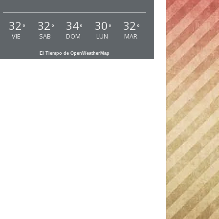
32
32
34
30
32
°
°
°
°
°
VIE
SAB
DOM
LUN
MAR
El Tiempo de OpenWeatherMap