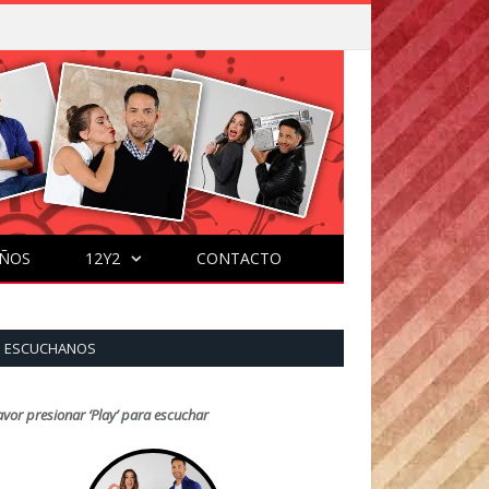
ÑOS
12Y2
CONTACTO
ESCUCHANOS
avor presionar ‘Play’ para escuchar