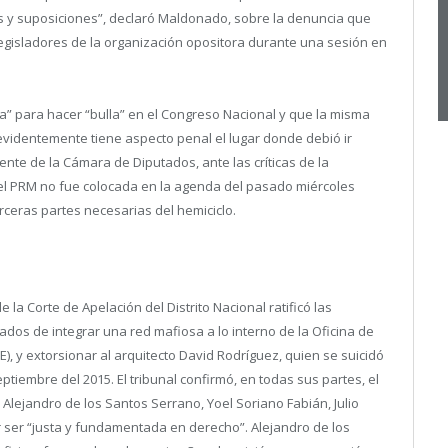
s y suposiciones”, declaró Maldonado, sobre la denuncia que
 legisladores de la organización opositora durante una sesión en
a” para hacer “bulla” en el Congreso Nacional y que la misma
evidentemente tiene aspecto penal el lugar donde debió ir
ente de la Cámara de Diputados, ante las críticas de la
 el PRM no fue colocada en la agenda del pasado miércoles
rceras partes necesarias del hemiciclo.
 la Corte de Apelación del Distrito Nacional ratificó las
ados de integrar una red mafiosa a lo interno de la Oficina de
, y extorsionar al arquitecto David Rodríguez, quien se suicidó
tiembre del 2015. El tribunal confirmó, en todas sus partes, el
a Alejandro de los Santos Serrano, Yoel Soriano Fabián, Julio
 ser “justa y fundamentada en derecho”. Alejandro de los