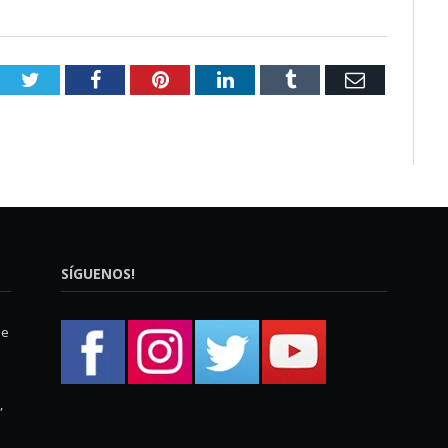
Twitter
Facebook
Pinterest
LinkedIn
Tumblr
Email
SÍGUENOS!
ue
,