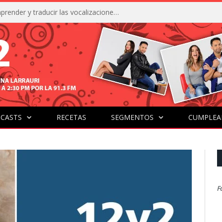
La IA está acercándonos a comprender y traducir las vocalizaciones y comportamientos de nuestras mascotas
CASTS
RECETAS
SEGMENTOS
CUMPLEA
F