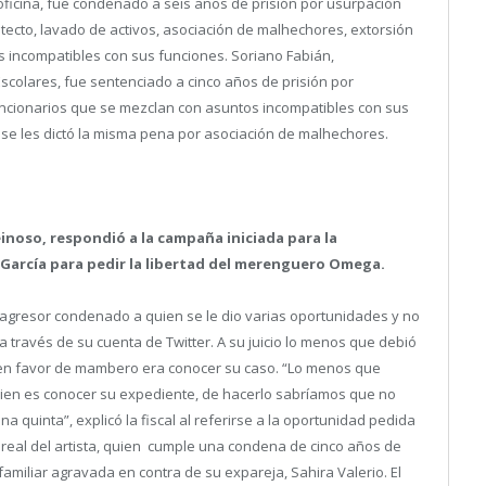
 oficina, fue condenado a seis años de prisión por usurpación
itecto, lavado de activos, asociación de malhechores, extorsión
s incompatibles con sus funciones. Soriano Fabián,
colares, fue sentenciado a cinco años de prisión por
uncionarios que se mezclan con asuntos incompatibles con sus
 se les dictó la misma pena por asociación de malhechores.
Reinoso, respondió a la campaña iniciada para la
 García para pedir la libertad del merenguero Omega.
un agresor condenado a quien se le dio varias oportunidades y no
 a través de su cuenta de Twitter. A su juicio lo menos que debió
 en favor de mambero era conocer su caso. “Lo menos que
ien es conocer su expediente, de hacerlo sabríamos que no
quinta”, explicó la fiscal al referirse a la oportunidad pedida
real del artista, quien cumple una condena de cinco años de
rafamiliar agravada en contra de su expareja, Sahira Valerio. El