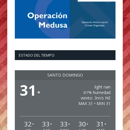
ESTADO DEL TIEMPO
SANTO DOMINGO
31
light rain
°
61% humedad
viento: 3m/s NE
MAX 31 • MIN 31
32
33
33
30
31
°
°
°
°
°