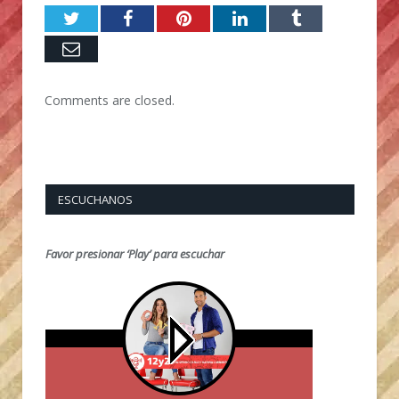
Twitter
Facebook
Pinterest
LinkedIn
Tumblr
Email
Comments are closed.
ESCUCHANOS
Favor presionar ‘Play’ para escuchar