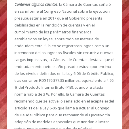
Contemos algunos cuentos
: la Cámara de Cuentas señaló
en su informe al Congreso Nacional sobre la ejecución
presupuestaria en 2017 que el Gobierno presenta
debilidades en la rendición de cuentas y en el
cumplimiento de los parámetros financieros
establecidos en leyes, sobre todo en materia de
endeudamiento. Si bien se registraron logros como un
incremento de los ingresos fiscales sin recurrir a nuevas
cargas impositivas, la Cámara de Cuentas destaca que el
endeudamiento neto el año pasado estuvo por encima
de los niveles definidos en la Ley 6-06 de Crédito Público,
tras cerrar en RD$176,377.35 millones, equivalente a 4.96
% del Producto Interno Bruto (PIB), cuando la citada
norma habla de 3 %. Por ello, la Cámara de Cuentas
recomendó que se active lo señalado en el acápite e) del
artículo 11 de la Ley 6-06 que llama a actuar al Consejo
de Deuda Pública para que recomiende al Ejecutivo “la
adopción de medidas especiales que tiendan a limitar
todo nuevo incremento de la deuda pública”.