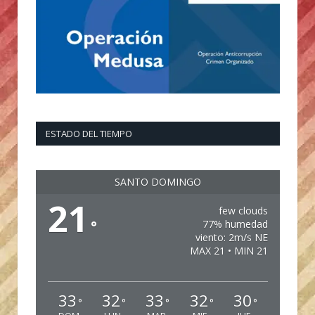
ESTADO DEL TIEMPO
SANTO DOMINGO
21
few clouds
°
77% humedad
viento: 2m/s NE
MAX 21 • MIN 21
33
32
33
32
30
°
°
°
°
°