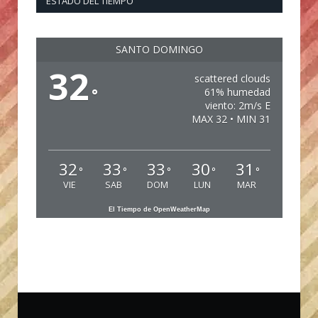
ESTADO DEL TIEMPO
SANTO DOMINGO
32
scattered clouds
°
61% humedad
viento: 2m/s E
MAX 32 • MIN 31
32
33
33
30
31
°
°
°
°
°
VIE
SAB
DOM
LUN
MAR
El Tiempo de OpenWeatherMap