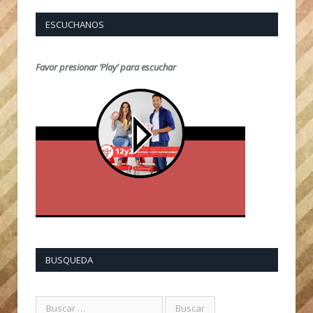
ESCUCHANOS
Favor presionar ‘Play’ para escuchar
BUSQUEDA