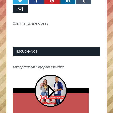
Twitter
Facebook
Pinterest
LinkedIn
Tumblr
Email
Comments are closed.
ESCUCHANOS
Favor presionar ‘Play’ para escuchar