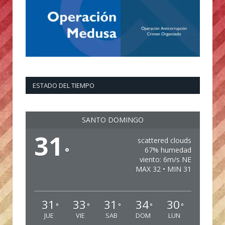
ESTADO DEL TIEMPO
SANTO DOMINGO
31
scattered clouds
°
67% humedad
viento: 6m/s NE
MAX 32 • MIN 31
31
33
31
34
30
°
°
°
°
°
JUE
VIE
SAB
DOM
LUN