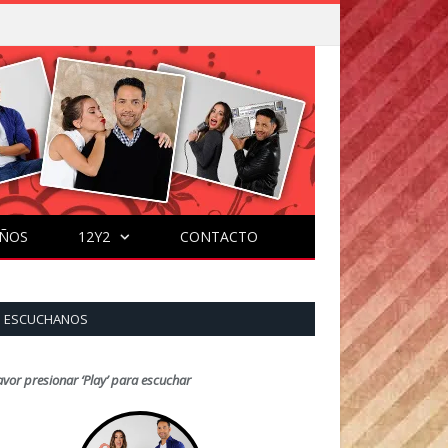
ÑOS
12Y2
CONTACTO
ESCUCHANOS
avor presionar ‘Play’ para escuchar