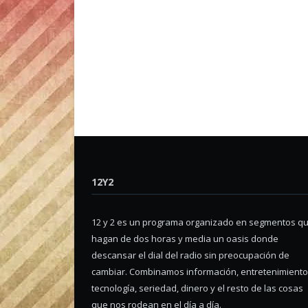
12Y2
12 y 2 es un programa organizado en segmentos q
hagan de dos horas y media un oasis donde
descansar el dial del radio sin preocupación de
cambiar. Combinamos información, entretenimiento
tecnología, seriedad, dinero y el resto de las cosas
que nos rodean en el día a día.