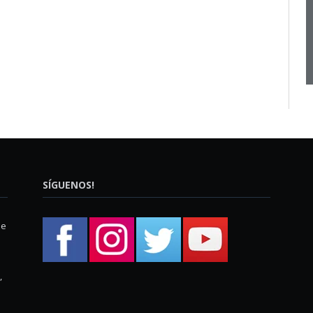
SÍGUENOS!
ue
,