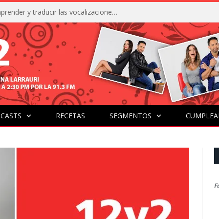
La IA está acercándonos a comprender y traducir las vocalizaciones y comportamientos de nuestras mascotas
CASTS
RECETAS
SEGMENTOS
CUMPLEA
F