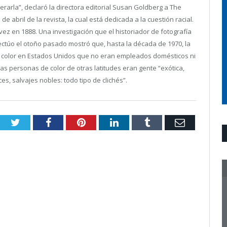
arla”, declaró la directora editorial Susan Goldberg a The
e abril de la revista, la cual está dedicada a la cuestión racial.
vez en 1888. Una investigación que el historiador de fotografía
ectúo el otoño pasado mostró que, hasta la década de 1970, la
e color en Estados Unidos que no eran empleados domésticos ni
las personas de color de otras latitudes eran gente “exótica,
, salvajes nobles: todo tipo de clichés”.
Twitter
Facebook
Pinterest
LinkedIn
Tumblr
Email