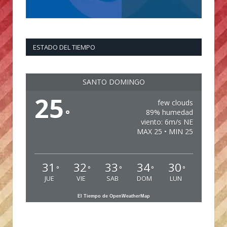
ESTADO DEL TIEMPO
SANTO DOMINGO
25
few clouds
°
89% humedad
viento: 6m/s NE
MAX 25 • MIN 25
31
32
33
34
30
°
°
°
°
°
JUE
VIE
SAB
DOM
LUN
El Tiempo de OpenWeatherMap