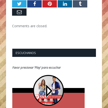
Twitter
Facebook
Pinterest
LinkedIn
Tumblr
Email
Comments are closed.
ESCUCHANOS
Favor presionar ‘Play’ para escuchar