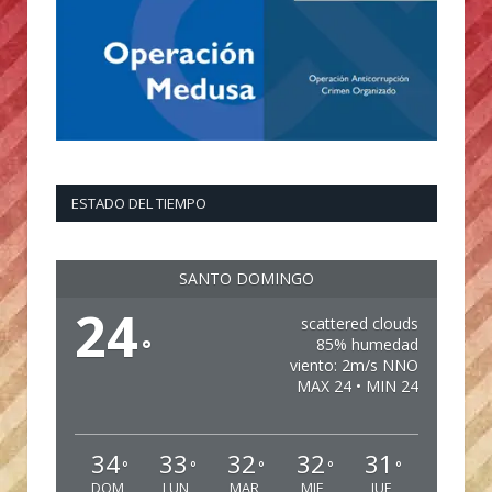
ESTADO DEL TIEMPO
SANTO DOMINGO
24
scattered clouds
°
85% humedad
viento: 2m/s NNO
MAX 24 • MIN 24
34
33
32
32
31
°
°
°
°
°
DOM
LUN
MAR
MIE
JUE