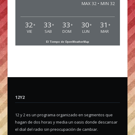
MAX 32 • MIN 32
32
33
33
30
31
°
°
°
°
°
VIE
SAB
DOM
LUN
MAR
El Tiempo de OpenWeatherMap
12Y2
12 y 2 es un programa organizado en segmentos que
hagan de dos horas y media un oasis donde descansar
el dial del radio sin preocupación de cambiar.