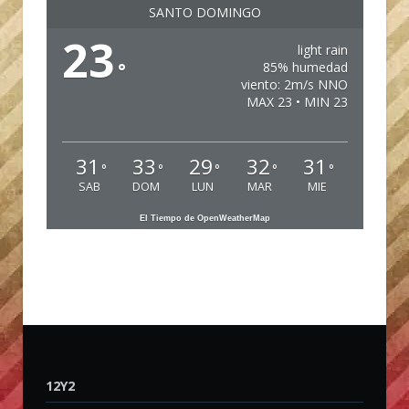
SANTO DOMINGO
23
light rain
°
85% humedad
viento: 2m/s NNO
MAX 23 • MIN 23
31
33
29
32
31
°
°
°
°
°
SAB
DOM
LUN
MAR
MIE
El Tiempo de OpenWeatherMap
12Y2