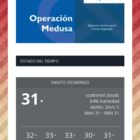
ESTADO DEL TIEMPO
SANTO DOMINGO
31
scattered clouds
°
64% humedad
viento: 2m/s S
MAX 31 • MIN 31
32
33
33
30
31
°
°
°
°
°