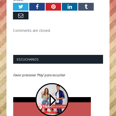
Twitter
Facebook
Pinterest
LinkedIn
Tumblr
Email
Comments are closed.
ESCUCHANOS
Favor presionar ‘Play’ para escuchar