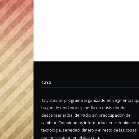
12Y2
12 y 2 es un programa organizado en segmentos q
hagan de dos horas y media un oasis donde
descansar el dial del radio sin preocupación de
cambiar. Combinamos información, entretenimiento
tecnología, seriedad, dinero y el resto de las cosas
que nos rodean en el día a día.