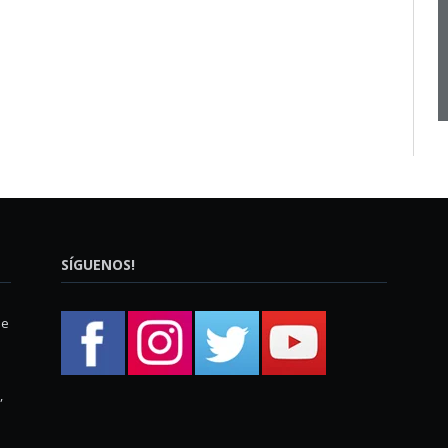
SÍGUENOS!
ue
,