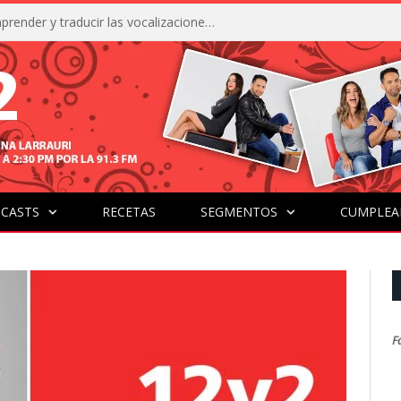
La IA está acercándonos a comprender y traducir las vocalizaciones y comportamientos de nuestras mascotas
CASTS
RECETAS
SEGMENTOS
CUMPLEA
F