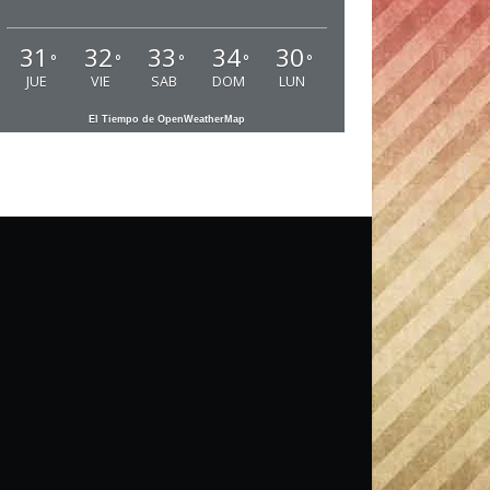
31
32
33
34
30
°
°
°
°
°
JUE
VIE
SAB
DOM
LUN
El Tiempo de OpenWeatherMap