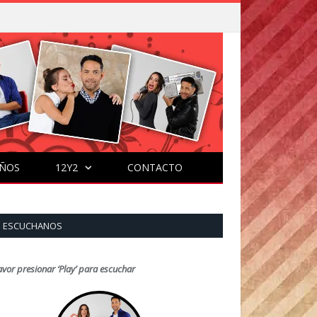
ÑOS
12Y2
CONTACTO
ESCUCHANOS
avor presionar ‘Play’ para escuchar