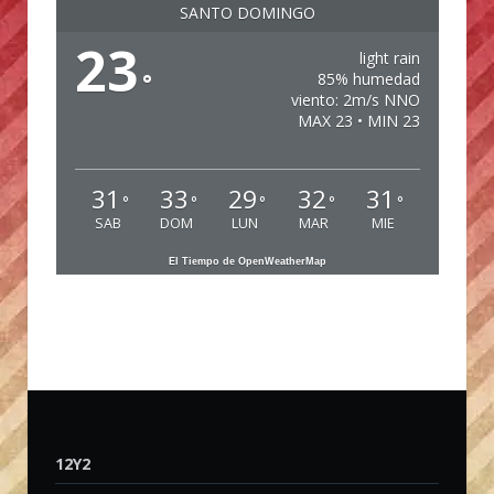
SANTO DOMINGO
23
light rain
°
85% humedad
viento: 2m/s NNO
MAX 23 • MIN 23
31
33
29
32
31
°
°
°
°
°
SAB
DOM
LUN
MAR
MIE
El Tiempo de OpenWeatherMap
12Y2