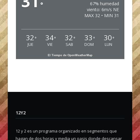
31
°
67% humedad
viento: 6m/s NE
MAX 32 • MIN 31
32
34
32
33
30
°
°
°
°
°
JUE
VIE
SAB
DOM
LUN
El Tiempo de OpenWeatherMap
12Y2
12 y 2 es un programa organizado en segmentos que
hagan de dos horas y media un oasis donde descansar