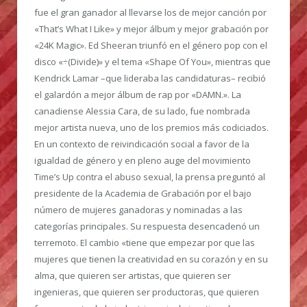
fue el gran ganador al llevarse los de mejor canción por
«That’s What I Like» y mejor álbum y mejor grabación por
«24K Magic». Ed Sheeran triunfó en el género pop con el
disco «÷(Divide)» y el tema «Shape Of You», mientras que
Kendrick Lamar –que lideraba las candidaturas– recibió
el galardón a mejor álbum de rap por «DAMN.». La
canadiense Alessia Cara, de su lado, fue nombrada
mejor artista nueva, uno de los premios más codiciados.
En un contexto de reivindicación social a favor de la
igualdad de género y en pleno auge del movimiento
Time’s Up contra el abuso sexual, la prensa preguntó al
presidente de la Academia de Grabación por el bajo
número de mujeres ganadoras y nominadas a las
categorías principales. Su respuesta desencadenó un
terremoto. El cambio «tiene que empezar por que las
mujeres que tienen la creatividad en su corazón y en su
alma, que quieren ser artistas, que quieren ser
ingenieras, que quieren ser productoras, que quieren