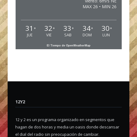
viento: 6m/s NE
MAX 26 • MIN 26
31
32
33
34
30
°
°
°
°
°
JUE
VIE
SAB
DOM
LUN
El Tiempo de OpenWeatherMap
12Y2
12 y 2 es un programa organizado en segmentos que
hagan de dos horas y media un oasis donde descansar
el dial del radio sin preocupación de cambiar.