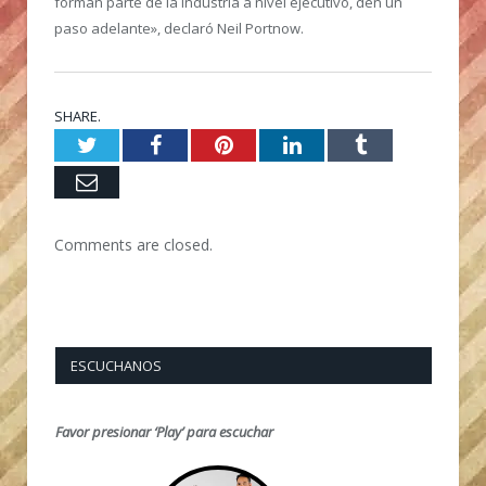
forman parte de la industria a nivel ejecutivo, den un
paso adelante», declaró Neil Portnow.
SHARE.
Twitter
Facebook
Pinterest
LinkedIn
Tumblr
Email
Comments are closed.
ESCUCHANOS
Favor presionar ‘Play’ para escuchar