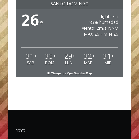
SANTO DOMINGO
26
light rain
°
83% humedad
viento: 2m/s NNO
MAX 26 • MIN 26
31
33
29
32
31
°
°
°
°
°
SAB
DOM
LUN
MAR
MIE
El Tiempo de OpenWeatherMap
12Y2