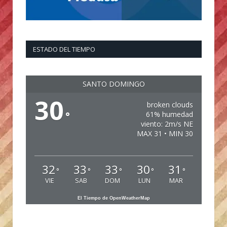
ESTADO DEL TIEMPO
SANTO DOMINGO
30
broken clouds
°
61% humedad
viento: 2m/s NE
MAX 31 • MIN 30
32
33
33
30
31
°
°
°
°
°
VIE
SAB
DOM
LUN
MAR
El Tiempo de OpenWeatherMap