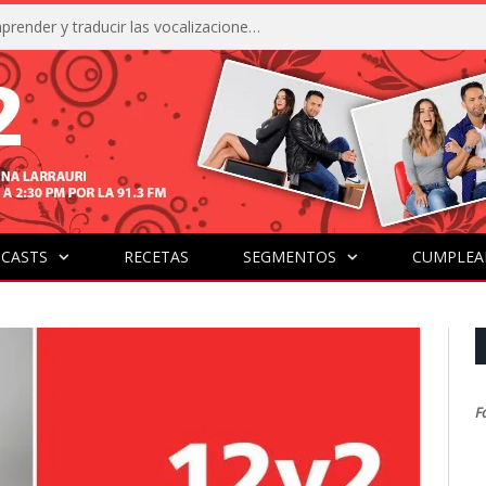
La IA está acercándonos a comprender y traducir las vocalizaciones y comportamientos de nuestras mascotas
CASTS
RECETAS
SEGMENTOS
CUMPLEA
F