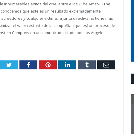
de innumerables éxitos del cine, entre ellos «The Artist», «The
en reconocemos que este es un resultado extremadamente
reedores y cualquier víctima, la junta directiva no tiene más
imizar el valor restante de la compañía: (que es) un proceso de
Weinstein Company en un comunicado citado por Los Angeles
Twitter
Facebook
Pinterest
LinkedIn
Tumblr
Email