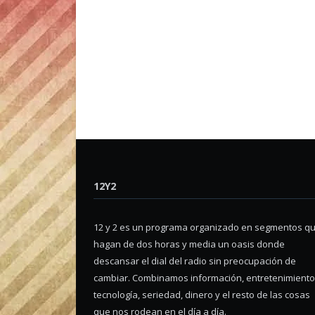
12Y2
12 y 2 es un programa organizado en segmentos q
hagan de dos horas y media un oasis donde
descansar el dial del radio sin preocupación de
cambiar. Combinamos información, entretenimiento
tecnología, seriedad, dinero y el resto de las cosas
que nos rodean en el día a día.