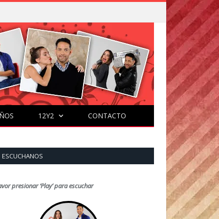
ÑOS
12Y2
CONTACTO
ESCUCHANOS
avor presionar ‘Play’ para escuchar