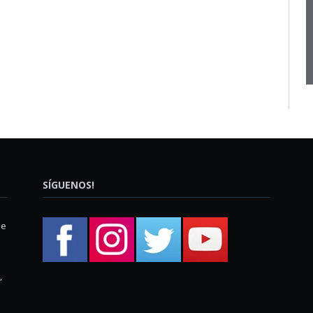
SÍGUENOS!
ue
,