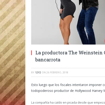
La productora The Weinstein 
bancarrota
BY
12Y2
ON
26 FEBRERO, 2018
Esto luego que los fiscales intentaron imponer c
todopoderoso productor de Hollywood Harvey W
La compañía ha caído en picada desde que empezar