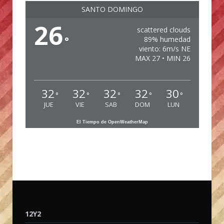
SANTO DOMINGO
26
scattered clouds
°
89% humedad
viento: 6m/s NE
MAX 27 • MIN 26
32
32
32
32
30
°
°
°
°
°
JUE
VIE
SAB
DOM
LUN
El Tiempo de OpenWeatherMap
12Y2