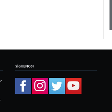
SÍGUENOS!
ue
,