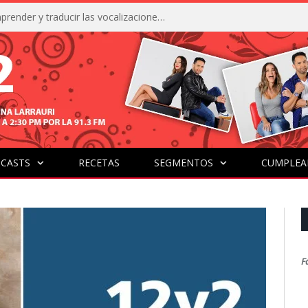
La IA está acercándonos a comprender y traducir las vocalizaciones y comportamientos de nuestras mascotas
CASTS
RECETAS
SEGMENTOS
CUMPLEA
F