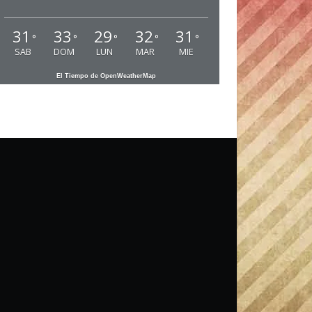
31
33
29
32
31
°
°
°
°
°
SAB
DOM
LUN
MAR
MIE
El Tiempo de OpenWeatherMap