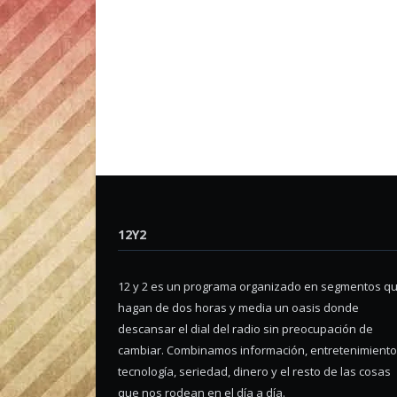
12Y2
12 y 2 es un programa organizado en segmentos q
hagan de dos horas y media un oasis donde
descansar el dial del radio sin preocupación de
cambiar. Combinamos información, entretenimiento
tecnología, seriedad, dinero y el resto de las cosas
que nos rodean en el día a día.