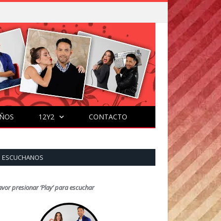
ÑOS
12Y2
CONTACTO
ESCUCHANOS
avor presionar ‘Play’ para escuchar