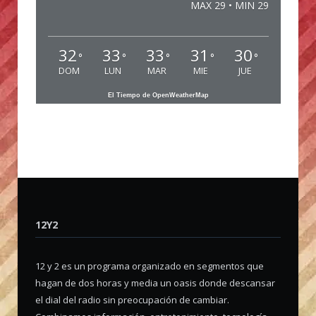
MAX 29 • MIN 29
32
33
33
31
30
°
°
°
°
°
DOM
LUN
MAR
MIE
JUE
El Tiempo de OpenWeatherMap
12Y2
12 y 2 es un programa organizado en segmentos que
hagan de dos horas y media un oasis donde descansar
el dial del radio sin preocupación de cambiar.