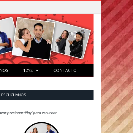
ÑOS
12Y2
CONTACTO
ESCUCHANOS
avor presionar ‘Play’ para escuchar