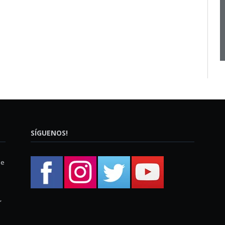
SÍGUENOS!
ue
,