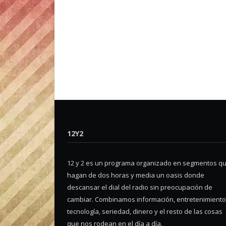
12Y2
12 y 2 es un programa organizado en segmentos q
hagan de dos horas y media un oasis donde
descansar el dial del radio sin preocupación de
cambiar. Combinamos información, entretenimiento
tecnología, seriedad, dinero y el resto de las cosas
que nos rodean en el día a día.