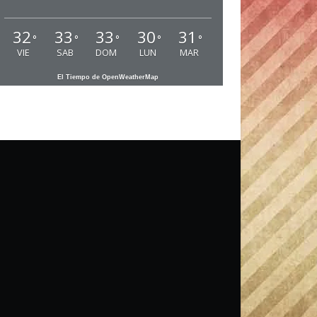
32
33
33
30
31
°
°
°
°
°
VIE
SAB
DOM
LUN
MAR
El Tiempo de OpenWeatherMap