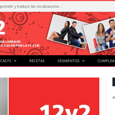
La IA está acercándonos a comprender y traducir las vocalizaciones y comportamientos de nuestras mascotas
CASTS
RECETAS
SEGMENTOS
CUMPLEA
F