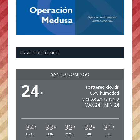
ESTADO DEL TIEMPO
SANTO DOMINGO
24
scattered clouds
°
85% humedad
viento: 2m/s NNO
MAX 24 • MIN 24
34
33
32
32
31
°
°
°
°
°
DOM
LUN
MAR
MIE
JUE