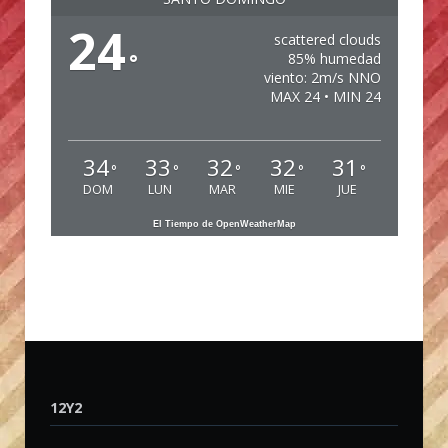
24
scattered clouds
°
85% humedad
viento: 2m/s NNO
MAX 24 • MIN 24
34
33
32
32
31
°
°
°
°
°
DOM
LUN
MAR
MIE
JUE
El Tiempo de OpenWeatherMap
12Y2