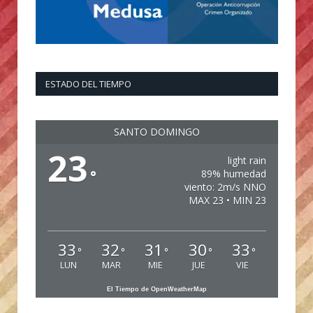
ESTADO DEL TIEMPO
SANTO DOMINGO
23
light rain
°
89% humedad
viento: 2m/s NNO
MAX 23 • MIN 23
33
32
31
30
33
°
°
°
°
°
LUN
MAR
MIE
JUE
VIE
El Tiempo de OpenWeatherMap