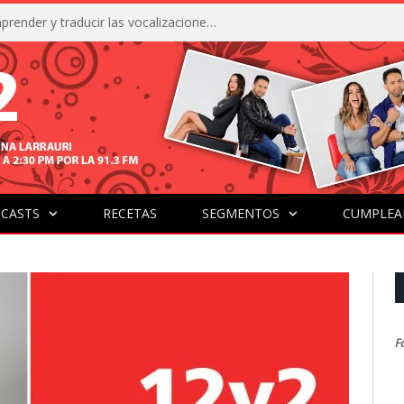
La IA está acercándonos a comprender y traducir las vocalizaciones y comportamientos de nuestras mascotas
CASTS
RECETAS
SEGMENTOS
CUMPLEA
F