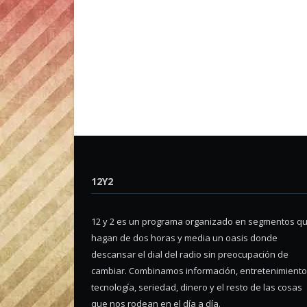
12Y2
12 y 2 es un programa organizado en segmentos q
hagan de dos horas y media un oasis donde
descansar el dial del radio sin preocupación de
cambiar. Combinamos información, entretenimiento
tecnología, seriedad, dinero y el resto de las cosas
que nos rodean en el día a día.