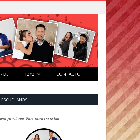
ÑOS
12Y2
CONTACTO
ESCUCHANOS
avor presionar ‘Play’ para escuchar