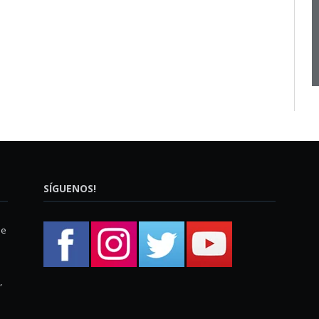
SÍGUENOS!
ue
,