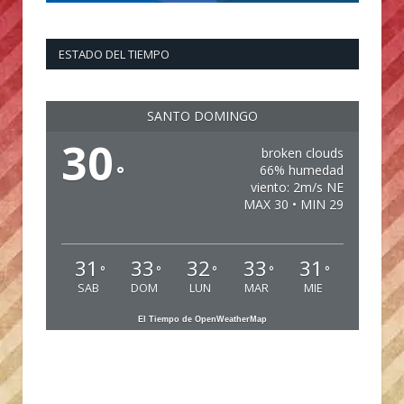
ESTADO DEL TIEMPO
SANTO DOMINGO
30
broken clouds
°
66% humedad
viento: 2m/s NE
MAX 30 • MIN 29
31
33
32
33
31
°
°
°
°
°
SAB
DOM
LUN
MAR
MIE
El Tiempo de OpenWeatherMap