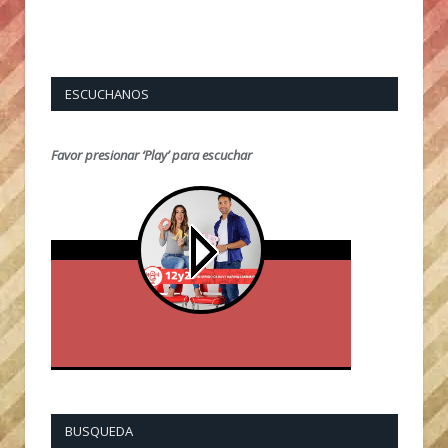
ESCUCHANOS
Favor presionar ‘Play’ para escuchar
BUSQUEDA