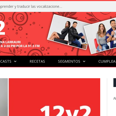
La IA está acercándonos a comprender y traducir las vocalizaciones y comportamientos de nuestras mascotas
CASTS
RECETAS
SEGMENTOS
CUMPLEA
F