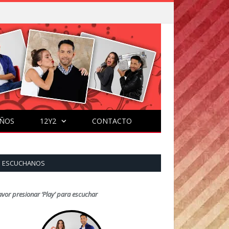
ÑOS
12Y2
CONTACTO
ESCUCHANOS
avor presionar ‘Play’ para escuchar