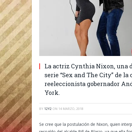
La actriz Cynthia Nixon, una d
serie “Sex and The City” de la
reeleccionista gobernador An
York.
BY
12Y2
ON
14 MARZO, 2018
Se cree que la postulación de Nixon, quien interp
respaldo del alcalde Bill de Blasio, ya que ella