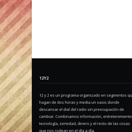
12Y2
12 y 2 es un programa organizado en segmentos q
hagan de dos horas y media un oasis donde
descansar el dial del radio sin preocupación de
cambiar. Combinamos información, entretenimiento
tecnología, seriedad, dinero y el resto de las cosas
que nos rodean en el día a día.