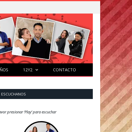
ÑOS
12Y2
CONTACTO
ESCUCHANOS
avor presionar ‘Play’ para escuchar