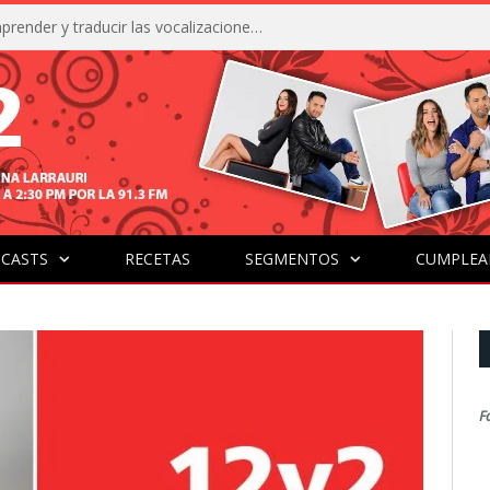
La IA está acercándonos a comprender y traducir las vocalizaciones y comportamientos de nuestras mascotas
CASTS
RECETAS
SEGMENTOS
CUMPLEA
F