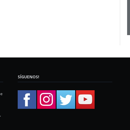
SÍGUENOS!
ue
,