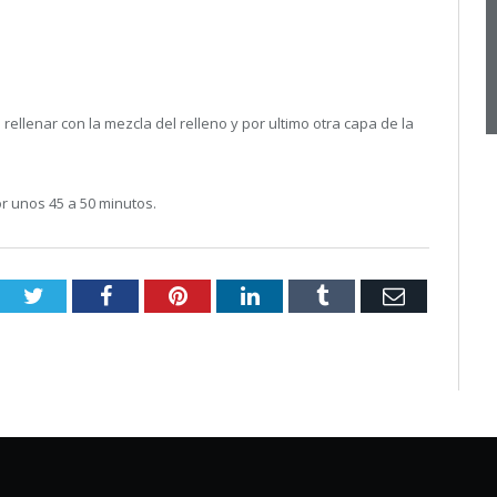
rellenar con la mezcla del relleno y por ultimo otra capa de la
r unos 45 a 50 minutos.
Twitter
Facebook
Pinterest
LinkedIn
Tumblr
Email