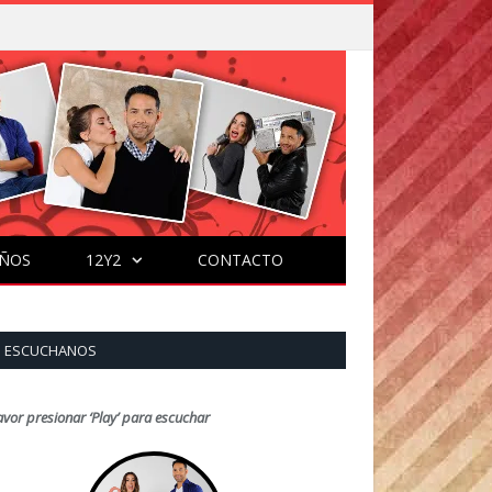
ÑOS
12Y2
CONTACTO
ESCUCHANOS
avor presionar ‘Play’ para escuchar