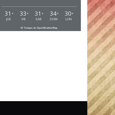
31
33
31
34
30
°
°
°
°
°
JUE
VIE
SAB
DOM
LUN
El Tiempo de OpenWeatherMap