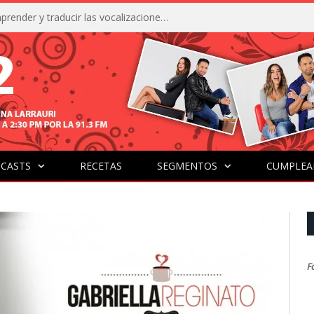
La IA está acercándonos a comprender y traducir las vocalizaciones y comportamientos de nuestras mascotas
CASTS
RECETAS
SEGMENTOS
CUMPLEA
F