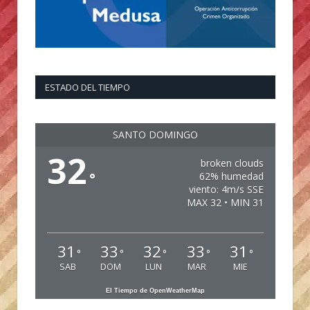
ESTADO DEL TIEMPO
SANTO DOMINGO
32
broken clouds
°
62% humedad
viento: 4m/s SSE
MAX 32 • MIN 31
31
33
32
33
31
°
°
°
°
°
SAB
DOM
LUN
MAR
MIE
El Tiempo de OpenWeatherMap