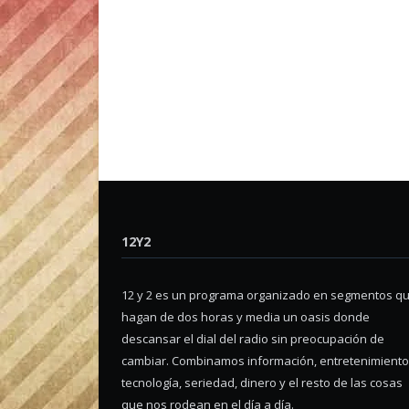
12Y2
12 y 2 es un programa organizado en segmentos q
hagan de dos horas y media un oasis donde
descansar el dial del radio sin preocupación de
cambiar. Combinamos información, entretenimiento
tecnología, seriedad, dinero y el resto de las cosas
que nos rodean en el día a día.