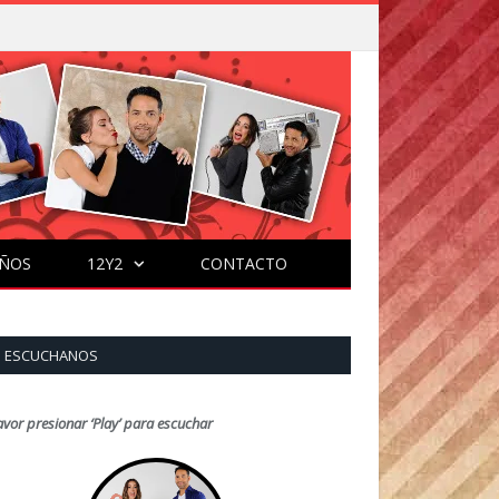
ÑOS
12Y2
CONTACTO
ESCUCHANOS
avor presionar ‘Play’ para escuchar