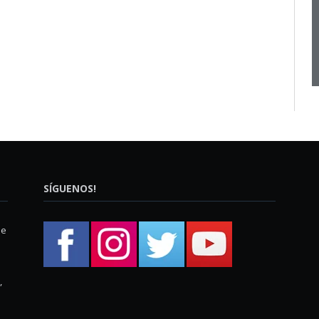
SÍGUENOS!
ue
,