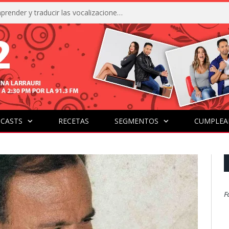
La IA está acercándonos a comprender y traducir las vocalizaciones y comportamientos de nuestras mascotas
CASTS
RECETAS
SEGMENTOS
CUMPLEA
F