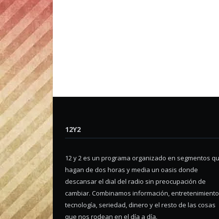
12Y2
12 y 2 es un programa organizado en segmentos q
hagan de dos horas y media un oasis donde
descansar el dial del radio sin preocupación de
cambiar. Combinamos información, entretenimiento
tecnología, seriedad, dinero y el resto de las cosas
que nos rodean en el día a día.