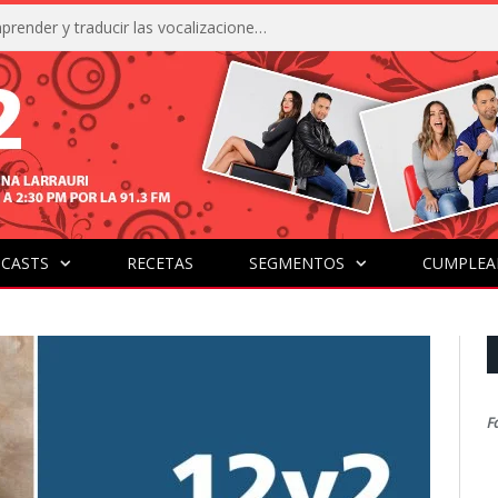
La IA está acercándonos a comprender y traducir las vocalizaciones y comportamientos de nuestras mascotas
CASTS
RECETAS
SEGMENTOS
CUMPLEA
F