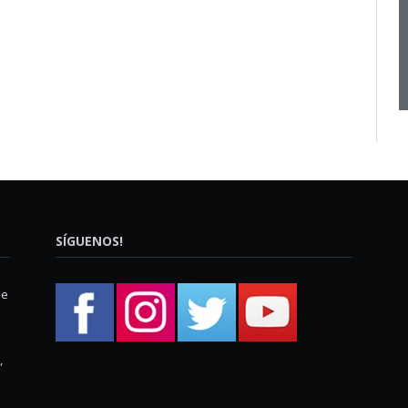
SÍGUENOS!
ue
,