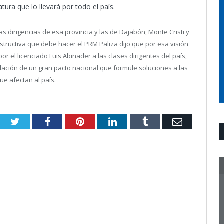
ura que lo llevará por todo el país.
s dirigencias de esa provincia y las de Dajabón, Monte Cristi y
nstructiva que debe hacer el PRM Paliza dijo que por esa visión
 el licenciado Luis Abinader a las clases dirigentes del país,
culación de un gran pacto nacional que formule soluciones a las
ue afectan al país.
Twitter
Facebook
Pinterest
LinkedIn
Tumblr
Email