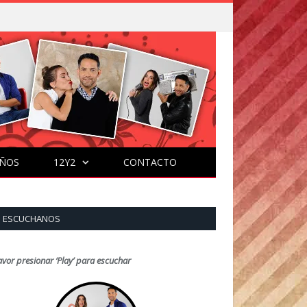
ÑOS
12Y2
CONTACTO
ESCUCHANOS
avor presionar ‘Play’ para escuchar