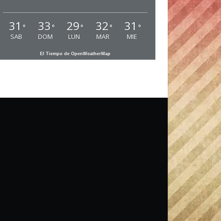
31
33
29
32
31
°
°
°
°
°
SAB
DOM
LUN
MAR
MIE
El Tiempo de OpenWeatherMap